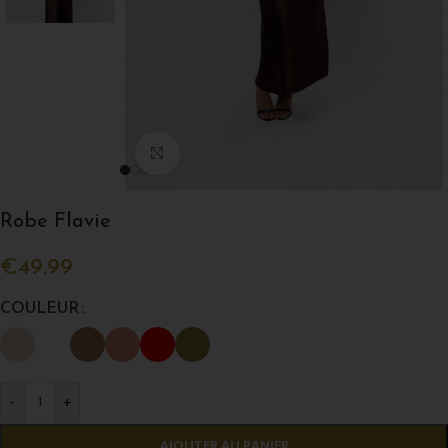
Agrandir l'image
Robe Flavie
€
49.99
COULEUR
-
+
AJOUTER AU PANIER