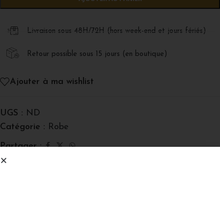
Livraison sous 48H/72H (hors week-end et jours fériés)
⁠Retour possible sous 15 jours (en boutique)
Ajouter à ma wishlist
UGS :
ND
Catégorie :
Robe
Partager :
Informations complémentaires
-10%
Beige
,
Blanc
,
Marron
,
Rose Gold
,
COULEUR
Rouge
,
Vert Olive
SUR TA PREMIÈRE COMMANDE