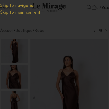
Skip to navigation
Menu
0
/
€
0.
Skip to main content
Accueil
/
Boutique
/
Robe