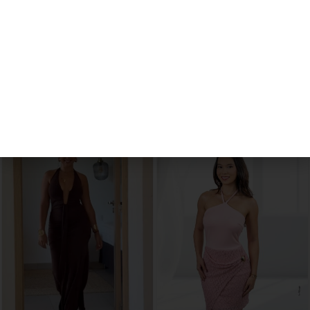
Inscris-toi dès maintenant et bénéficie
instantanément d’une remise de -10% sur
Avis (0)
Expédition et livraison
ta première commande Le Mirage.
Je m'inscris sans plus tarder
PRODUITS SIMILAIRES
Non, ça ne m'intéresse pas