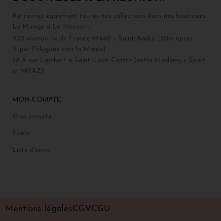
Retrouvez également toutes nos collections dans nos boutiques
Le Mirage à La Réunion :
302 avenue Ile de France 97440 – Saint-André (50m après
Super Polygone vers la Mairie)
78 A rue Lambert à Saint-Louis Centre (entre Moderny’s Sport
et MFAZ)
MON COMPTE
Mon compte
Panier
Liste d'envie
Mentions légales
CGV
CGU